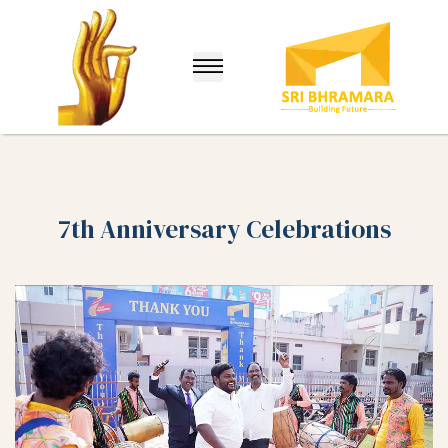
7th Anniversary Celebrations
lle
nuru)
hina